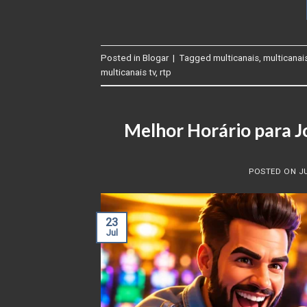
Posted in
Blogar
|
Tagged
multicanais
,
multicanai
multicanais tv
,
rtp
Melhor Horário para J
POSTED ON
J
23
Jul