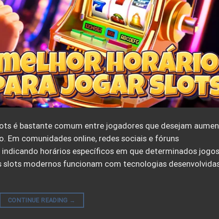
 slots é bastante comum entre jogadores que desejam aumen
o. Em comunidades online, redes sociais e fóruns
as indicando horários específicos em que determinados jogo
os slots modernos funcionam com tecnologias desenvolvida
CONTINUE READING
→