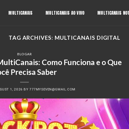
MULTICANAIS
MULTICANAIS AO VIVO
MULTICANAIS NOT
TAG ARCHIVES:
MULTICANAIS DIGITAL
BLOGAR
ultiCanais: Como Funciona e o Que
cê Precisa Saber
GUST 1, 2026
BY
777MYSEVEN@GMAIL.COM