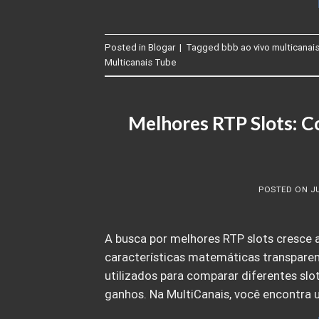
Posted in
Blogar
|
Tagged
bbb ao vivo multicanai
Multicanais Tube
Melhores RTP Slots: C
POSTED ON
J
A busca por melhores RTP slots cresce
características matemáticas transparent
utilizados para comparar diferentes slo
ganhos. Na MultiCanais, você encontra 