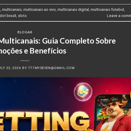
s
,
multicanais
,
multicanais ao vivo
,
multicanais digital
,
multicanais futebol
,
slot brasil
,
slots
Leave a com
BLOGAR
Multicanais: Guia Completo Sobre
oções e Benefícios
ULY 22, 2026
BY
777MYSEVEN@GMAIL.COM