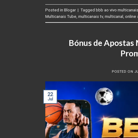
Posted in
Blogar
|
Tagged
bbb ao vivo multicanai
Multicanais Tube
,
multicanais tv
,
multicanal
,
online 
Bónus de Apostas 
Prom
POSTED ON
J
22
Jul