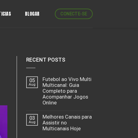
ICIAS
BLOGAR
CONECTE-SE
RECENT POSTS
Futebol ao Vivo Multi
05
Aug
Multicanal: Guia
Completo para
Acompanhar Jogos
Online
Melhores Canais para
03
Aug
Assistir no
Multicanais Hoje