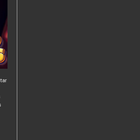
tar
s
s