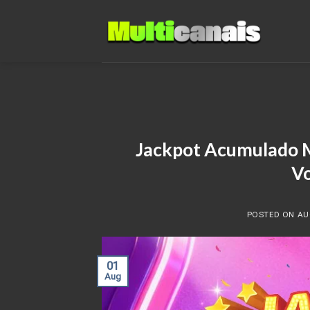
Skip
to
content
Jackpot Acumulado M
Vo
POSTED ON
AU
01
Aug