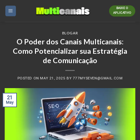
Skip
BAIXE O
to
APLICATIVO
content
BLOGAR
O Poder dos Canais Multicanais:
Como Potencializar sua Estratégia
de Comunicação
POSTED ON
MAY 21, 2025
BY
777MYSEVEN@GMAIL.COM
21
May