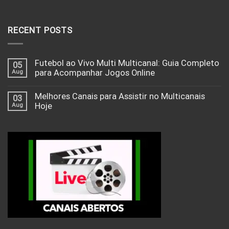
RECENT POSTS
Futebol ao Vivo Multi Multicanal: Guia Completo
05
Aug
para Acompanhar Jogos Online
Melhores Canais para Assistir no Multicanais
03
Aug
Hoje