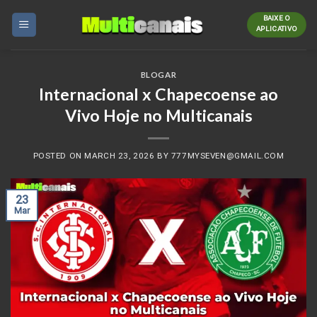
Skip
BAIXE O
to
APLICATIVO
content
BLOGAR
Internacional x Chapecoense ao
Vivo Hoje no Multicanais
POSTED ON
MARCH 23, 2026
BY
777MYSEVEN@GMAIL.COM
23
Mar