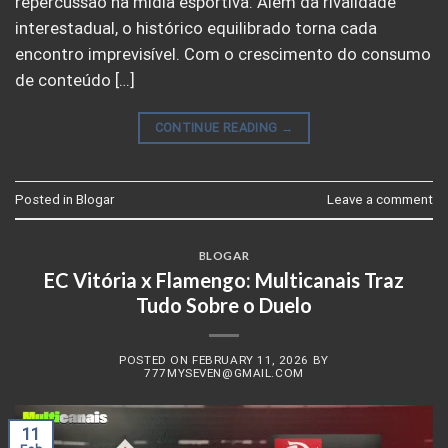
repercussão na mídia esportiva. Além da rivalidade
interestadual, o histórico equilibrado torna cada
encontro imprevisível. Com o crescimento do consumo
de conteúdo […]
CONTINUE READING
→
Posted in
Blogar
Leave a comment
BLOGAR
EC Vitória x Flamengo: Multicanais Traz
Tudo Sobre o Duelo
POSTED ON
FEBRUARY 11, 2026
BY
777MYSEVEN@GMAIL.COM
11