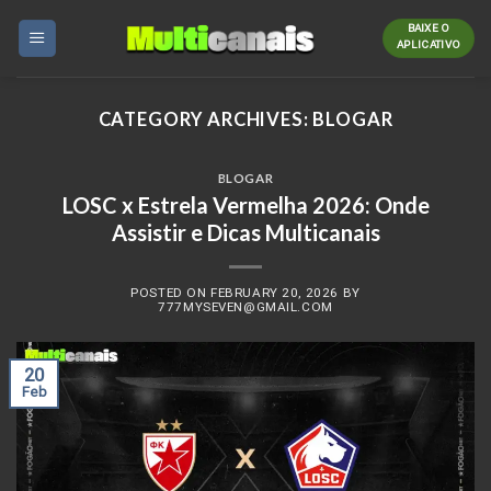
Skip
BAIXE O
to
APLICATIVO
content
CATEGORY ARCHIVES:
BLOGAR
BLOGAR
LOSC x Estrela Vermelha 2026: Onde
Assistir e Dicas Multicanais
POSTED ON
FEBRUARY 20, 2026
BY
777MYSEVEN@GMAIL.COM
20
Feb