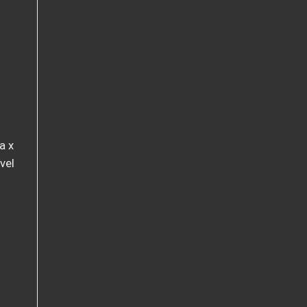
a x
vel