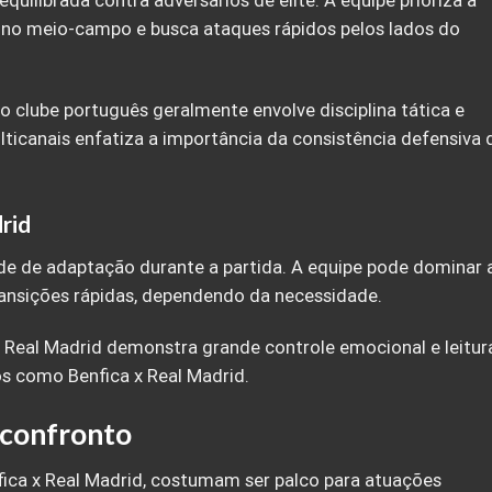
uilibrada contra adversários de elite. A equipe prioriza a
no meio-campo e busca ataques rápidos pelos lados do
do clube português geralmente envolve disciplina tática e
lticanais enfatiza a importância da consistência defensiva 
rid
de de adaptação durante a partida. A equipe pode dominar 
ransições rápidas, dependendo da necessidade.
o Real Madrid demonstra grande controle emocional e leitur
os como Benfica x Real Madrid.
 confronto
fica x Real Madrid, costumam ser palco para atuações