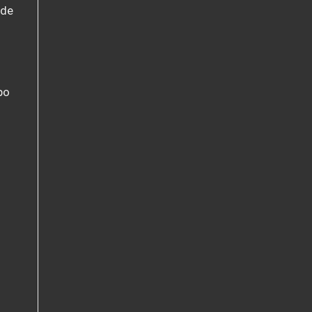
 de
po