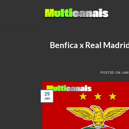
Skip
to
content
Benfica x Real Madri
POSTED ON
JAN
29
Jan