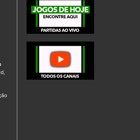
a
d,
ção