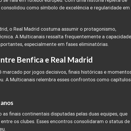
o se fala em futebol europeu. Com uma história repleta de
se consolidou como símbolo de excelência e regularidade em
rid, o Real Madrid costuma assumir o protagonismo,
técnica. A Multicanais ressalta frequentemente a capacidad
mportantes, especialmente em fases eliminatórias.
entre Benfica e Real Madrid
é marcado por jogos decisivos, finais históricas e momento
u. A Multicanais relembra esses confrontos como capítulos
 anos
as finais continentais disputadas pelas duas equipes, que
to entre os clubes. Esses encontros consolidaram o status de
eu.