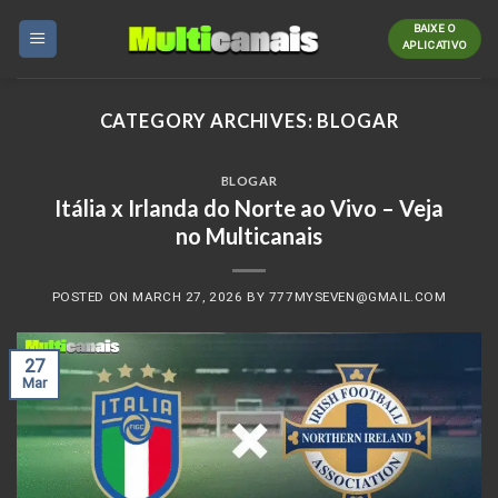
Skip
BAIXE O
to
APLICATIVO
content
CATEGORY ARCHIVES:
BLOGAR
BLOGAR
Itália x Irlanda do Norte ao Vivo – Veja
no Multicanais
POSTED ON
MARCH 27, 2026
BY
777MYSEVEN@GMAIL.COM
27
Mar