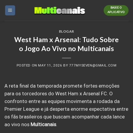
Skip
BAIXE O
to
APLICATIVO
content
BLOGAR
West Ham x Arsenal: Tudo Sobre
o Jogo Ao Vivo no Multicanais
POSTED ON
MAY 11, 2026
BY
777MYSEVEN@GMAIL.COM
A reta final da temporada promete fortes emoções
para os torcedores do West Ham x Arsenal FC. O
confronto entre as equipes movimenta a rodada da
Premier League e já desperta enorme expectativa entre
os fãs brasileiros que buscam acompanhar cada lance
ao vivo nos
Multicanais
.