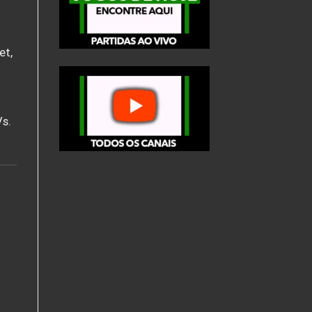
et,
s.