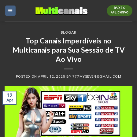
Skip
BAIXE O
to
APLICATIVO
content
BLOGAR
Top Canais Imperdíveis no
Multicanais para Sua Sessão de TV
Ao Vivo
POSTED ON
APRIL 12, 2025
BY
777MYSEVEN@GMAIL.COM
12
Apr