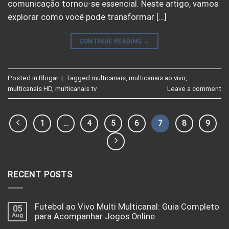
comunicação tornou-se essencial. Neste artigo, vamos
explorar como você pode transformar […]
CONTINUE READING
→
Posted in
Blogar
|
Tagged
multicanais
,
multicanais ao vivo
,
multicanais HD
,
multicanais tv
Leave a comment
1
…
4
5
6
7
8
9
RECENT POSTS
Futebol ao Vivo Multi Multicanal: Guia Completo
05
Aug
para Acompanhar Jogos Online