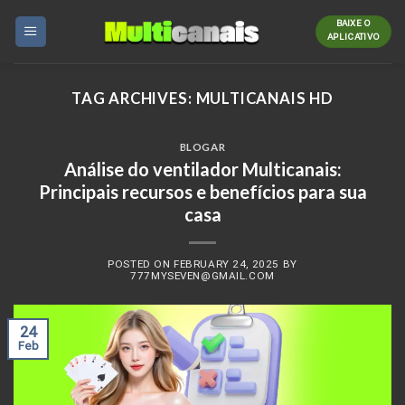
Skip
BAIXE O
to
APLICATIVO
content
TAG ARCHIVES:
MULTICANAIS HD
BLOGAR
Análise do ventilador Multicanais:
Principais recursos e benefícios para sua
casa
POSTED ON
FEBRUARY 24, 2025
BY
777MYSEVEN@GMAIL.COM
24
Feb