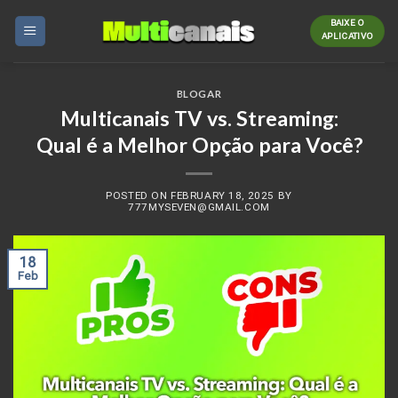
Skip
BAIXE O
to
APLICATIVO
content
BLOGAR
Multicanais TV vs. Streaming:
Qual é a Melhor Opção para Você?
POSTED ON
FEBRUARY 18, 2025
BY
777MYSEVEN@GMAIL.COM
18
Feb