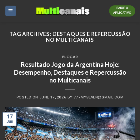
Skip
BAIXE O
to
APLICATIVO
content
TAG ARCHIVES:
DESTAQUES E REPERCUSSÃO
NO MULTICANAIS
BLOGAR
Resultado Jogo da Argentina Hoje:
Desempenho, Destaques e Repercussão
no Multicanais
POSTED ON
JUNE 17, 2026
BY
777MYSEVEN@GMAIL.COM
17
Jun