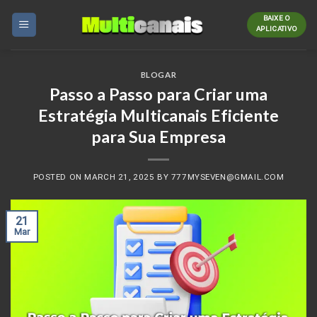
Skip
BAIXE O
to
APLICATIVO
content
BLOGAR
Passo a Passo para Criar uma
Estratégia Multicanais Eficiente
para Sua Empresa
POSTED ON
MARCH 21, 2025
BY
777MYSEVEN@GMAIL.COM
21
Mar