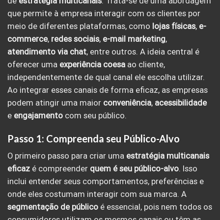
de
estratégia multicanais
. Trata-se de uma abordagem
que permite à empresa interagir com os clientes por
meio de diferentes plataformas, como
lojas físicas
,
e-
commerce
,
redes sociais
,
e-mail marketing
,
atendimento via chat
, entre outros. A ideia central é
oferecer uma
experiência coesa
ao cliente,
independentemente de qual canal ele escolha utilizar.
Ao integrar esses canais de forma eficaz, as empresas
podem atingir uma maior
conveniência
,
acessibilidade
e
engajamento
com seu público.
Passo 1: Compreenda seu Público-Alvo
O primeiro passo para criar uma
estratégia multicanais
eficaz
é compreender
quem é seu público-alvo
. Isso
inclui entender seus comportamentos, preferências e
onde eles costumam interagir com sua marca. A
segmentação de público
é essencial, pois nem todos os
consumidores utilizam os mesmos canais ou têm as