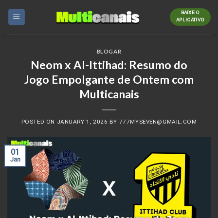
Skip
BAIXE O
to
APLICATIVO
content
BLOGAR
Neom x Al-Ittihad: Resumo do
Jogo Empolgante de Ontem com
Multicanais
POSTED ON
JANUARY 1, 2026
BY
777MYSEVEN@GMAIL.COM
01
Jan