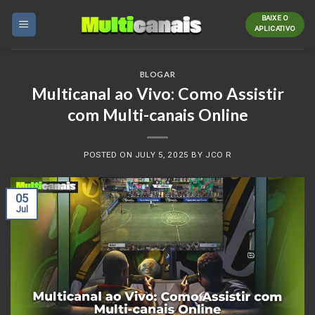
Skip
BAIXE O
to
APLICATIVO
content
BLOGAR
Multicanal ao Vivo: Como Assistir
com Multi-canais Online
POSTED ON
JULY 5, 2025
BY
JCO R
05
Jul