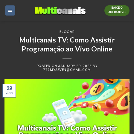
Skip
BAIXE O
to
APLICATIVO
content
BLOGAR
Multicanais TV: Como Assistir
Programação ao Vivo Online
POSTED ON
JANUARY 29, 2025
BY
777MYSEVEN@GMAIL.COM
29
Jan