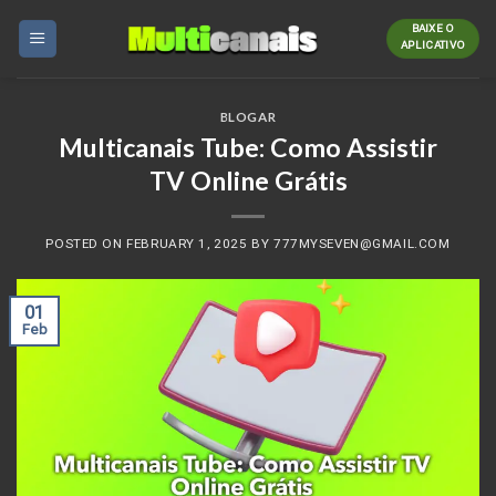
Skip
BAIXE O
to
APLICATIVO
content
BLOGAR
Multicanais Tube: Como Assistir
TV Online Grátis
POSTED ON
FEBRUARY 1, 2025
BY
777MYSEVEN@GMAIL.COM
01
Feb