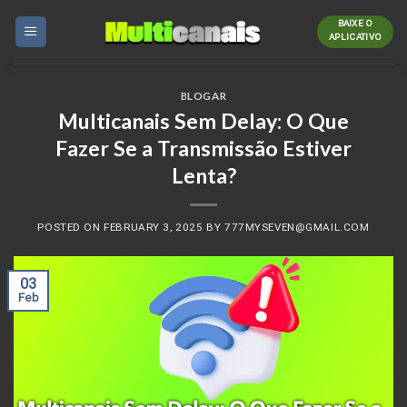
Skip
BAIXE O
to
APLICATIVO
content
BLOGAR
Multicanais Sem Delay: O Que
Fazer Se a Transmissão Estiver
Lenta?
POSTED ON
FEBRUARY 3, 2025
BY
777MYSEVEN@GMAIL.COM
03
Feb