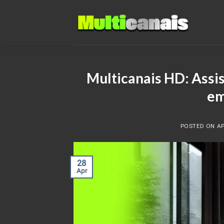
Skip
to
content
Multicanais HD: Assis
em
POSTED ON
AP
28
Apr