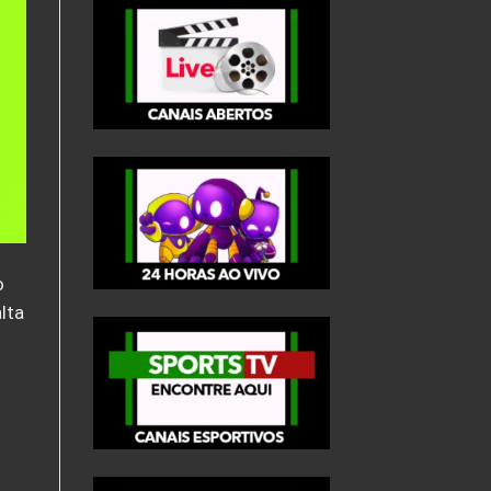
o
lta