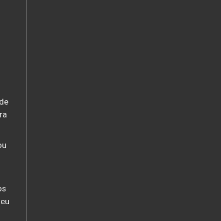
 de
ra
ou
os
deu