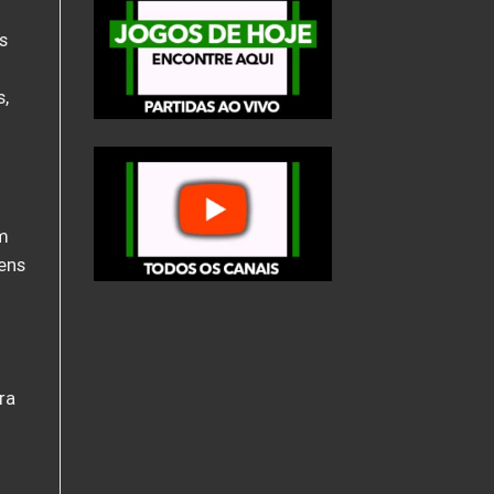
s
s,
em
ens
ra