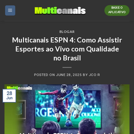
Skip
BAIXE O
to
APLICATIVO
content
BLOGAR
Multicanais ESPN 4: Como Assistir
Esportes ao Vivo com Qualidade
no Brasil
POSTED ON
JUNE 28, 2025
BY
JCO R
28
Jun