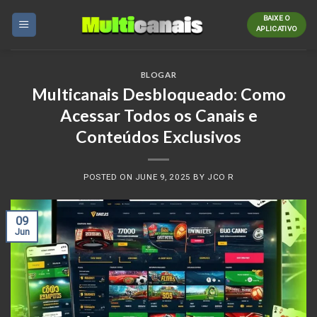
Skip
BAIXE O
to
APLICATIVO
content
BLOGAR
Multicanais Desbloqueado: Como
Acessar Todos os Canais e
Conteúdos Exclusivos
POSTED ON
JUNE 9, 2025
BY
JCO R
09
Jun