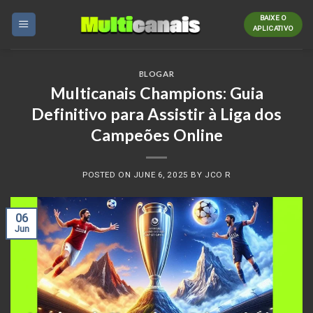
Skip
BAIXE O
to
APLICATIVO
content
BLOGAR
Multicanais Champions: Guia
Definitivo para Assistir à Liga dos
Campeões Online
POSTED ON
JUNE 6, 2025
BY
JCO R
06
Jun