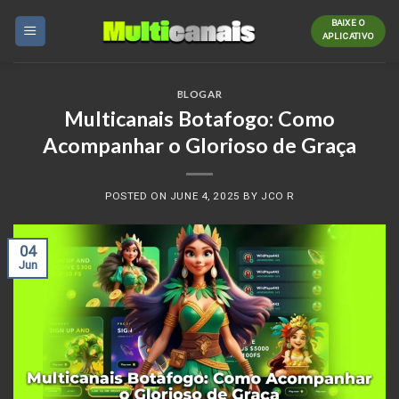
Skip
BAIXE O
to
APLICATIVO
content
BLOGAR
Multicanais Botafogo: Como
Acompanhar o Glorioso de Graça
POSTED ON
JUNE 4, 2025
BY
JCO R
04
Jun