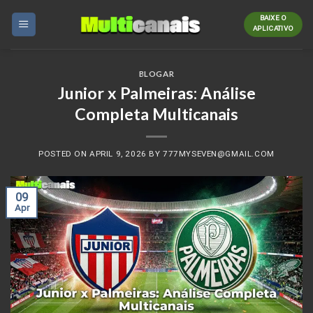
Skip
BAIXE O
to
APLICATIVO
content
BLOGAR
Junior x Palmeiras: Análise
Completa Multicanais
POSTED ON
APRIL 9, 2026
BY
777MYSEVEN@GMAIL.COM
09
Apr