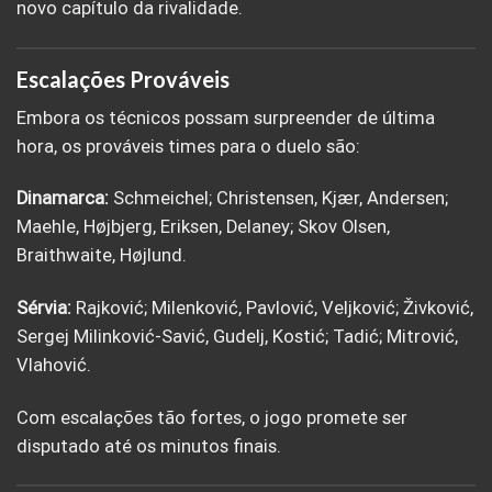
novo capítulo da rivalidade.
Escalações Prováveis
Embora os técnicos possam surpreender de última
hora, os prováveis times para o duelo são:
Dinamarca:
Schmeichel; Christensen, Kjær, Andersen;
Maehle, Højbjerg, Eriksen, Delaney; Skov Olsen,
Braithwaite, Højlund.
Sérvia:
Rajković; Milenković, Pavlović, Veljković; Živković,
Sergej Milinković-Savić, Gudelj, Kostić; Tadić; Mitrović,
Vlahović.
Com escalações tão fortes, o jogo promete ser
disputado até os minutos finais.