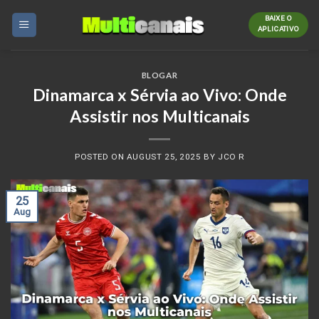
Skip
BAIXE O
to
APLICATIVO
content
BLOGAR
Dinamarca x Sérvia ao Vivo: Onde
Assistir nos Multicanais
POSTED ON
AUGUST 25, 2025
BY
JCO R
25
Aug