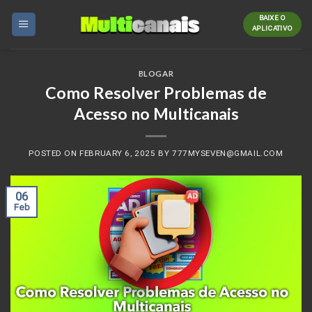
Skip
BAIXE O
to
APLICATIVO
content
BLOGAR
Como Resolver Problemas de
Acesso no Multicanais
POSTED ON
FEBRUARY 6, 2025
BY
777MYSEVEN@GMAIL.COM
06
Feb