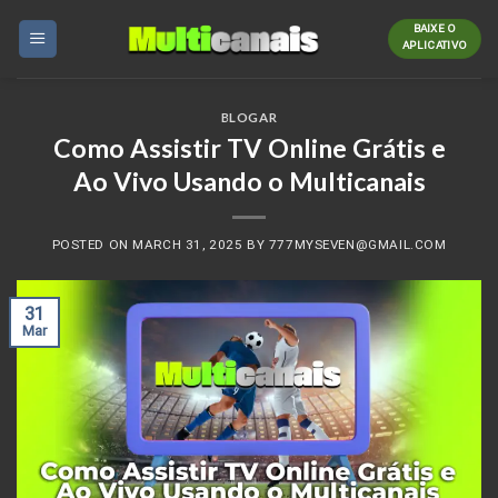
Skip
BAIXE O
to
APLICATIVO
content
BLOGAR
Como Assistir TV Online Grátis e
Ao Vivo Usando o Multicanais
POSTED ON
MARCH 31, 2025
BY
777MYSEVEN@GMAIL.COM
31
Mar