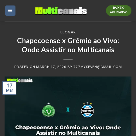
Skip
BAIXE O
to
APLICATIVO
content
BLOGAR
Chapecoense x Grêmio ao Vivo:
Onde Assistir no Multicanais
POSTED ON
MARCH 17, 2026
BY
777MYSEVEN@GMAIL.COM
17
Mar