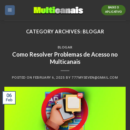
Skip
BAIXE O
to
APLICATIVO
content
CATEGORY ARCHIVES:
BLOGAR
BLOGAR
Como Resolver Problemas de Acesso no
Multicanais
POSTED ON
FEBRUARY 6, 2025
BY
777MYSEVEN@GMAIL.COM
06
Feb