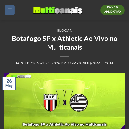
Skip
BAIXE O
to
APLICATIVO
content
BLOGAR
Botafogo SP x Athletic Ao Vivo no
Multicanais
POSTED ON
MAY 26, 2026
BY
777MYSEVEN@GMAIL.COM
26
May