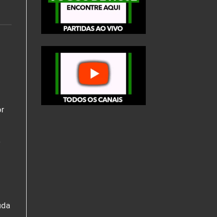
or
a
uda