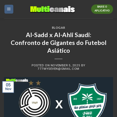
Skip
BAIXE O
to
APLICATIVO
content
BLOGAR
Al-Sadd x Al-Ahli Saudi:
Confronto de Gigantes do Futebol
Asiático
POSTED ON
NOVEMBER 5, 2025
BY
777MYSEVEN@GMAIL.COM
05
Nov