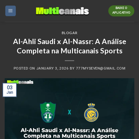
Skip
BAIXE O
to
APLICATIVO
content
BLOGAR
Al-Ahli Saudi x Al-Nassr: A Análise
Completa na Multicanais Sports
POSTED ON
JANUARY 3, 2026
BY
777MYSEVEN@GMAIL.COM
03
Jan